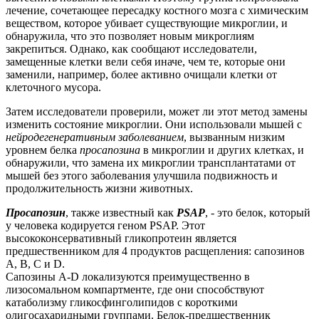
лечение, сочетающее пересадку костного мозга с химическим
веществом, которое убивает существующие микроглии, и
обнаружила, что это позволяет новым микроглиям
закрепиться. Однако, как сообщают исследователи,
замещенные клетки вели себя иначе, чем те, которые они
заменили, например, более активно очищали клетки от
клеточного мусора.
Затем исследователи проверили, может ли этот метод замены
изменить состояние микроглии. Они использовали мышей с
нейродегенеративным заболеванием
, вызванным низким
уровнем белка
просапозина
в микроглии и других клетках, и
обнаружили, что замена их микроглии трансплантатами от
мышей без этого заболевания улучшила подвижность и
продолжительность жизни животных.
Просапозин
, также известный как
PSAP
, - это белок, который
у человека кодируется геном PSAP. Этот
высококонсервативный гликопротеин является
предшественником для 4 продуктов расщепления: сапозинов
A, B, C и D.
Сапозины A-D локализуются преимущественно в
лизосомальном компартменте, где они способствуют
катаболизму гликосфинголипидов с короткими
олигосахаридными группами. Белок-предшественник