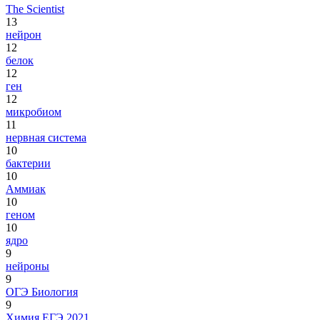
The Scientist
13
нейрон
12
белок
12
ген
12
микробиом
11
нервная система
10
бактерии
10
Аммиак
10
геном
10
ядро
9
нейроны
9
ОГЭ Биология
9
Химия ЕГЭ 2021