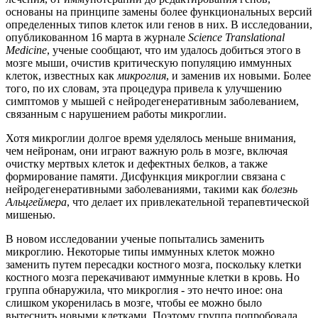
основаны на принципе замены более функциональных версий
определенных типов клеток или генов в них. В исследовании,
опубликованном 16 марта в журнале
Science Translational
Medicine
, ученые сообщают, что им удалось добиться этого в
мозге мыши, очистив критическую популяцию иммунных
клеток, известных как
микроглия
, и заменив их новыми. Более
того, по их словам, эта процедура привела к улучшению
симптомов у мышей с нейродегенеративным заболеванием,
связанным с нарушением работы микроглии.
Хотя микроглии долгое время уделялось меньше внимания,
чем нейронам, они играют важную роль в мозге, включая
очистку мертвых клеток и дефектных белков, а также
формирование памяти. Дисфункция микроглии связана с
нейродегенеративными заболеваниями, такими как
болезнь
Альцгеймера
, что делает их привлекательной терапевтической
мишенью.
В новом исследовании ученые попытались заменить
микроглию. Некоторые типы иммунных клеток можно
заменить путем пересадки костного мозга, поскольку клетки
костного мозга перекачивают иммунные клетки в кровь. Но
группа обнаружила, что микроглия - это нечто иное: она
слишком укоренилась в мозге, чтобы ее можно было
вытеснить новыми клетками. Поэтому группа попробовала