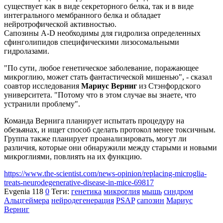
существует как в виде секреторного белка, так и в виде
интегрального мембранного белка и обладает
нейротрофической активностью.
Сапозины A-D необходимы для гидролиза определенных
сфинголипидов специфическими лизосомальными
гидролазами.
"По сути, любое генетическое заболевание, поражающее
микроглию, может стать фантастической мишенью", - сказал
соавтор исследования
Мариус Верниг
из Стэнфордского
университета. "Потому что в этом случае вы знаете, что
устранили проблему".
Команда Вернига планирует испытать процедуру на
обезьянах, и ищет способ сделать протокол менее токсичным.
Группа также планирует проанализировать, могут ли
различия, которые они обнаружили между старыми и новыми
микроглиями, повлиять на их функцию.
https://www.the-scientist.com/news-opinion/replacing-microglia-
treats-neurodegenerative-disease-in-mice-69817
Evgenia
118
0
Теги:
генетика
микроглия
мышь
синдром
Альцгеймера
нейродегенерация
PSAP
сапозин
Мариус
Верниг