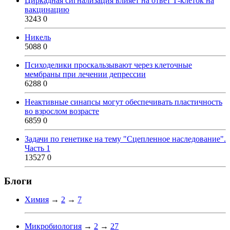
Циркадная сигнализация влияет на ответ Т-клеток на
вакцинацию
3243
0
Никель
5088
0
Психоделики проскальзывают через клеточные
мембраны при лечении депрессии
6288
0
Неактивные синапсы могут обеспечивать пластичность
во взрослом возрасте
6859
0
Задачи по генетике на тему "Сцепленное наследование".
Часть 1
13527
0
Блоги
Химия
→
2
→
7
Микробиология
→
2
→
27