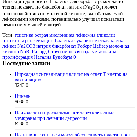
Инъекции донорских Т- клеток для борьбы с раком часто
терпят неудачу, но бикарбонат натрия (Na
CO
) может
2
3
противодействовать молочной кислоте, вырабатываемой
лейкозными клетками, потенциально улучшая показатели
ремиссии у мышей и людей.
Теги:
генетика
острая миелоидная лейкемия
гликолиз
цитокины
рак
лейкоцит
Т-клетки
эукариотическая клетка
лейкоз
Na2CO3
натрия бикарбонат
Роберт Цайзер
молочная
кислота
NaBi
Ричард Стоун
пищевая сода
метаболизм
пролиферация
Наталия Буксбаум
0
Последние записи
Циркадная сигнализация влияет на ответ Т-клеток на
вакцинацию
3243
0
Никель
5088
0
Психоделики проскальзывают через клеточные
мембраны при лечении депрессии
6288
0
Неактивные синапсы могут обеспечивать пластичность