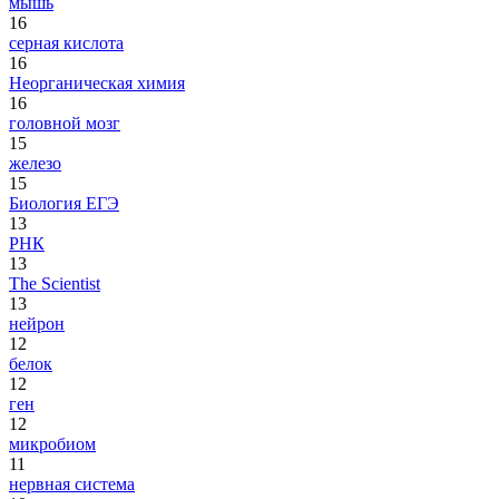
мышь
16
серная кислота
16
Неорганическая химия
16
головной мозг
15
железо
15
Биология ЕГЭ
13
РНК
13
The Scientist
13
нейрон
12
белок
12
ген
12
микробиом
11
нервная система