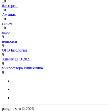
10
бактерии
10
Аммиак
10
геном
10
ядро
9
нейроны
9
ОГЭ Биология
9
Химия ЕГЭ 2021
9
микрофлора кишечника
9
pangenes.ru © 2026