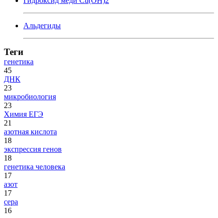
Гидроксид меди Cu(OH)2
Альдегиды
Теги
генетика
45
ДНК
23
микробиология
23
Химия ЕГЭ
21
азотная кислота
18
экспрессия генов
18
генетика человека
17
азот
17
сера
16