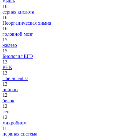
мышь
16
серная кислота
16
Неорганическая химия
16
головной мозг
15
железо
15
Биология ЕГЭ
13
РНК
13
The Scientist
13
нейрон
12
белок
12
ген
12
микробиом
11
нервная система