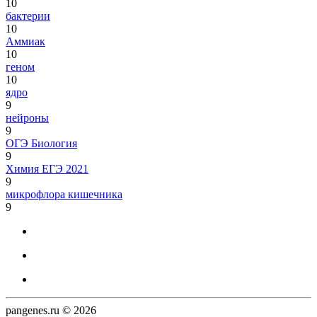
10
бактерии
10
Аммиак
10
геном
10
ядро
9
нейроны
9
ОГЭ Биология
9
Химия ЕГЭ 2021
9
микрофлора кишечника
9
pangenes.ru © 2026