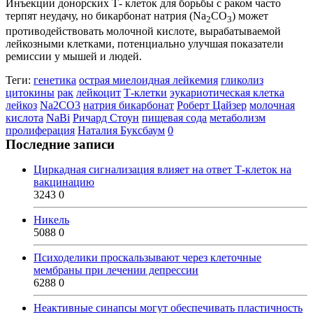
Инъекции донорских Т- клеток для борьбы с раком часто
терпят неудачу, но бикарбонат натрия (Na
CO
) может
2
3
противодействовать молочной кислоте, вырабатываемой
лейкозными клетками, потенциально улучшая показатели
ремиссии у мышей и людей.
Теги:
генетика
острая миелоидная лейкемия
гликолиз
цитокины
рак
лейкоцит
Т-клетки
эукариотическая клетка
лейкоз
Na2CO3
натрия бикарбонат
Роберт Цайзер
молочная
кислота
NaBi
Ричард Стоун
пищевая сода
метаболизм
пролиферация
Наталия Буксбаум
0
Последние записи
Циркадная сигнализация влияет на ответ Т-клеток на
вакцинацию
3243
0
Никель
5088
0
Психоделики проскальзывают через клеточные
мембраны при лечении депрессии
6288
0
Неактивные синапсы могут обеспечивать пластичность