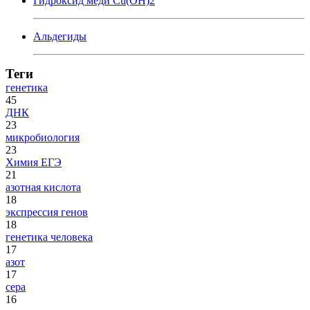
Гидроксид меди Cu(OH)2
Альдегиды
Теги
генетика
45
ДНК
23
микробиология
23
Химия ЕГЭ
21
азотная кислота
18
экспрессия генов
18
генетика человека
17
азот
17
сера
16