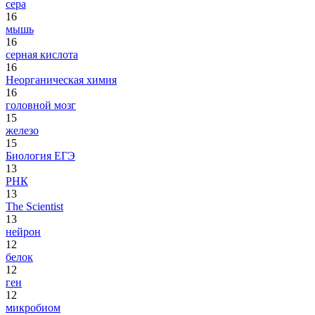
сера
16
мышь
16
серная кислота
16
Неорганическая химия
16
головной мозг
15
железо
15
Биология ЕГЭ
13
РНК
13
The Scientist
13
нейрон
12
белок
12
ген
12
микробиом