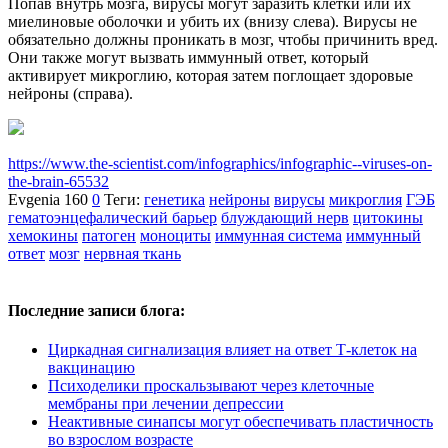
Попав внутрь мозга, вирусы могут заразить клетки или их
миелиновые оболочки и убить их (внизу слева). Вирусы не
обязательно должны проникать в мозг, чтобы причинить вред.
Они также могут вызвать иммунный ответ, который
активирует микроглию, которая затем поглощает здоровые
нейроны (справа).
https://www.the-scientist.com/infographics/infographic--viruses-on-
the-brain-65532
Evgenia
160
0
Теги:
генетика
нейроны
вирусы
микроглия
ГЭБ
гематоэнцефалический барьер
блуждающий нерв
цитокины
хемокины
патоген
моноциты
иммунная система
иммунный
ответ
мозг
нервная ткань
Последние записи блога:
Циркадная сигнализация влияет на ответ Т-клеток на
вакцинацию
Психоделики проскальзывают через клеточные
мембраны при лечении депрессии
Неактивные синапсы могут обеспечивать пластичность
во взрослом возрасте