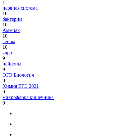
11
нервная система
10
бактерии
10
Аммиак
10
геном
10
ядро
9
нейроны
9
ОГЭ Биология
9
Химия ЕГЭ 2021
9
микрофлора кишечника
9