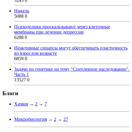
3243
0
Никель
5088
0
Психоделики проскальзывают через клеточные
мембраны при лечении депрессии
6288
0
Неактивные синапсы могут обеспечивать пластичность
во взрослом возрасте
6859
0
Задачи по генетике на тему "Сцепленное наследование".
Часть 1
13527
0
Блоги
Химия
→
2
→
7
Микробиология
→
2
→
27