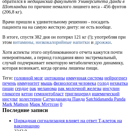
обратился в
медицинский факультет Университета Данди в
Шотландии
по причине немалого лишнего веса -
456 фунтов
(206,8 кг).
Врачи пришли к удивительному решению - посадить
пациента на на самую жесткую диету: не есть вообще.
В итоге, спустя 382 дня он потерял 121 кг (!); употребляя при
этом
витамины, низкокалорийные напитки
и
дрожжи
.
Хотя аспекты этого опубликованного отчета кажутся почти
невероятными, а период голодания явно экстремальный,
случай подчеркивает некоторую метаболическую динамику,
которая возникает, когда органы лишены пищи.
Теги:
головной мозг
цитокины
иммунная система
нейрогенез
печень
иммунитет
мышь
физиология человека
голод
нехватка
пищи
сердце
рак
меланома
рак молочной железы
инсулин
гликоген
кетон
гемоцитобласт
триглицерид
ишемический
инсульт
холестерин
Сатчидананда Панда
Satchidananda Panda
Mark Mattson
Марк Мэттсон
0
Последние записи
Циркадная сигнализация влияет на ответ Т-клеток на
вакцинацию