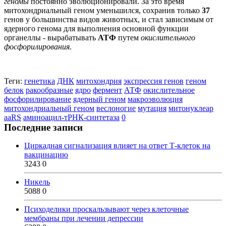
геномы
постоянно эволюционировали. За это время
митохондриальный геном уменьшился, сохранив только
37
генов у большинства видов животных, и стал зависимым от
ядерного генома для выполнения основной функции
органеллы - вырабатывать
АТФ
путем
окислительного
фосфорилирования
.
Теги:
генетика
ДНК
митохондрия
экспрессия генов
геном
белок
ракообразные
ядро
фермент
АТФ
окислительное
фосфорилирование
ядерный геном
макроэволюция
митохондриальный геном
веслоногие
мутация
митонуклеар
aaRS
аминоацил-тРНК-синтетаза
0
Последние записи
Циркадная сигнализация влияет на ответ Т-клеток на
вакцинацию
3243
0
Никель
5088
0
Психоделики проскальзывают через клеточные
мембраны при лечении депрессии