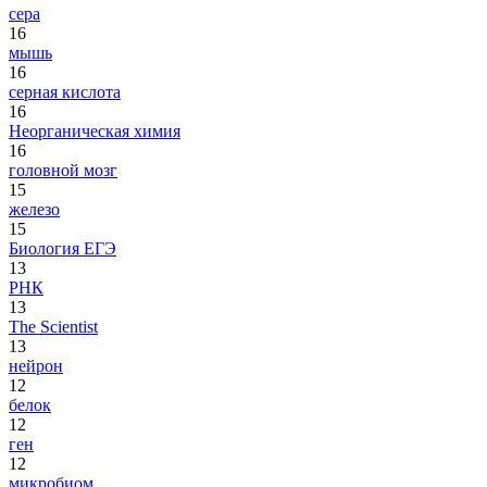
сера
16
мышь
16
серная кислота
16
Неорганическая химия
16
головной мозг
15
железо
15
Биология ЕГЭ
13
РНК
13
The Scientist
13
нейрон
12
белок
12
ген
12
микробиом