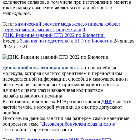
количестве сплавов, в том числе при изготовлении монет; а
также наряду с железом является составной частью
метеоритов
.
Теги:
химический элемент
медь
железо
никель
кобальт
фермент
металл
мышьяк
полуметалл
0
ДНК. Решение заданий ЕГЭ 2022 по Биологии.
Evgenia
Задания по подготовке к ЕГЭ по Биологии
24 января
2022 г., 7:21
Дезоксирибонуклеиновая кислота
- это важнейшая
молекула, которая является хранителем и переносчиком
наследственной информации, способна к самоудвоению и
обеспечивает наличие всех признаков живого объекта,
начиная с цвета глаз и заканчивая количеством
вырабатываемого инсулина.
Естественно, в вопросах ЕГЭ разного уровня
ДНК
является
частой темой, в которой ученики до сих пор допускают
ошибки.
Поэтому, на данном занятии мы разберем самые каверзные
вопросы по теме "
Дезоксирибонуклеиновая кислота
"
Тестовой и Теоретической части.