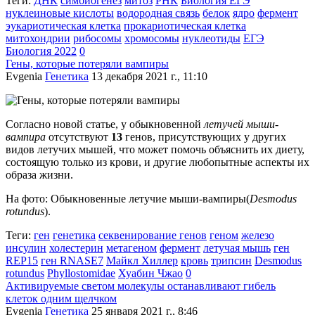
Теги:
ДНК
симбиогенез
митоз
РНК
Биология ЕГЭ
нуклеиновые кислоты
водородная связь
белок
ядро
фермент
эукариотическая клетка
прокариотическая клетка
митохондрии
рибосомы
хромосомы
нуклеотиды
ЕГЭ
Биология 2022
0
Гены, которые потеряли вампиры
Evgenia
Генетика
13 декабря 2021 г., 11:10
Согласно новой статье, у обыкновенной
летучей мыши-
вампира
отсутствуют
13
генов, присутствующих у других
видов летучих мышей, что может помочь объяснить их диету,
состоящую только из крови, и другие любопытные аспекты их
образа жизни.
На фото: Обыкновенные летучие мыши-вампиры(
Desmodus
rotundus
).
Теги:
ген
генетика
секвенирование генов
геном
железо
инсулин
холестерин
метагеном
фермент
летучая мышь
ген
REP15
ген RNASE7
Майкл Хиллер
кровь
трипсин
Desmodus
rotundus
Phyllostomidae
Хуабин Чжао
0
Активируемые светом молекулы останавливают гибель
клеток одним щелчком
Evgenia
Генетика
25 января 2021 г., 8:46