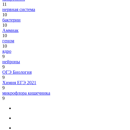
11
нервная система
10
бактерии
10
Аммиак
10
геном
10
ядро
9
нейроны
9
ОГЭ Биология
9
Химия ЕГЭ 2021
9
микрофлора кишечника
9