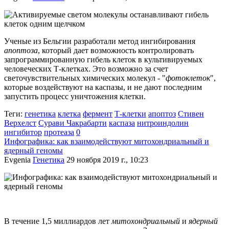
Ученые из Бельгии разработали метод ингибирования
апоптоза
, который дает возможность контролировать
запрограммированную гибель клеток в культивируемых
человеческих Т-клетках. Это возможно за счет
светочувствительных химических молекул - "
фотоклеток
",
которые воздействуют на каспазы, и не дают последним
запустить процесс уничтожения клетки.
Теги:
генетика
клетка
фермент
Т-клетки
апоптоз
Стивен
Верхелст
Сурави Чакрабарти
каспаза
нитроиндолин
ингибитор
протеаза
0
Инфографика: как взаимодействуют митохондриальный и
ядерный геномы
Evgenia
Генетика
29 ноября 2019 г., 10:23
В течение 1,5 миллиардов лет
митохондриальный
и
ядерный